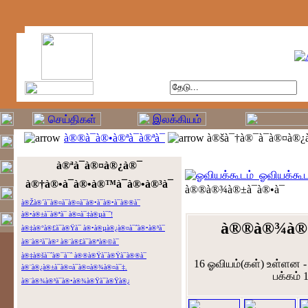
à®®à¯à®•à®ªà¯à®ªà¯
à®šà¯†à®¯à¯à®¤à®¿à
à®ªà¯à®¤à®¿à®¯
ஓவியக்கூட
à®†à®•à¯à®•à®™à¯à®•à®³à¯
à®®à®¾à®±à¯à®•à¯
à®Žà®´à¯à®¤à¯à®¤à¯à®•à¯à®•à¯à®®à¯
à®•à®±à¯à®ªà¯ à®¤à¯‡à®µà¯ˆ!
à®®à®¾à®±à
à®‡à®°à®£à¯à®Ÿà¯ à®•à®µà®¿à®¤à¯ˆà®•à®³à¯
à®¨à®²à¯à®² à®¨à®£à¯à®ªà®©à¯
à®‡à®šà¯ˆà®¯à¯ˆ à®®à®Ÿà¯à®Ÿà¯à®®à¯
16 ஓவியம்(கள்) உள்ளன - 
à®¨à®¿à®±à¯à®¤à¯à®¤à®¾à®¤à¯‡.
பக்கம் 1
à®¨à®¾à®³à¯à®•à®¾à®Ÿà¯à®Ÿà®¿