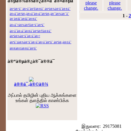
à®µà®¾à®šà®¿à®¤à¯à®¤à®µà¯ˆ
please
please
change.
change.
à®“à®°à¯ à®•à¯à®Ÿà®®à¯ à®ªà®¾à®²à¯à®®à¯
à®¤à¯à®³à®¿à®¤à¯à®¤à¯à®³à®¿à®¯à®¾à®¯à¯
1
-
2
à®¨à®žà¯à®šà¯à®®à¯
à®¤à¯†à®¾à®Ÿà®°à¯à®ªà¯
à®•à¯à®±à¯à®®à¯à®ªà®Ÿà®®à¯
à®ªà®¾à®°à¯à®•à¯à®•!
à®ªà¯‡à®¾à®°à¯à®•à¯à®•à¯à®ªà¯ à®ªà®¿à®©à¯
à®®à®©à®®à¯à®³à¯
à®“à®µà®¿à®¯à®®à¯
à®®à¯‚à®©à®¾
அப்பால் தமிழின் புதிய ஆக்கங்களை
உங்கள் தளத்தில் காண்பிக்க
இதுவரை: 29175081