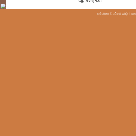
நோக்கர்கள் |
காப்புரிமை © அப்பால் தமிழ்
| வலைய