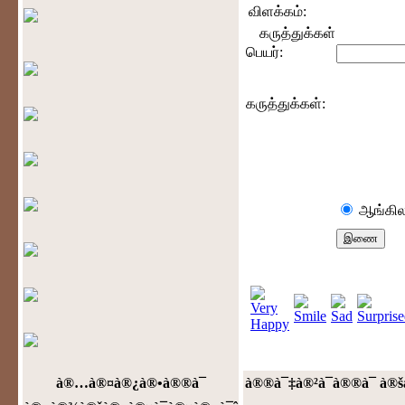
விளக்கம்:
கருத்துக்கள்
பெயர்:
கருத்துக்கள்:
ஆங்கில
à®…à®¤à®¿à®•à®®à¯
à®®à¯‡à®²à¯à®®à¯ à®š