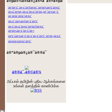
à®µà®¾à®šà®¿à®¤à¯à®¤à®µà¯ˆ
à®“à®°à¯ à®•à¯à®Ÿà®®à¯ à®ªà®¾à®²à¯à®®à¯
à®¤à¯à®³à®¿à®¤à¯à®¤à¯à®³à®¿à®¯à®¾à®¯à¯
à®¨à®žà¯à®šà¯à®®à¯
à®¤à¯†à®¾à®Ÿà®°à¯à®ªà¯
à®•à¯à®±à¯à®®à¯à®ªà®Ÿà®®à¯
à®ªà®¾à®°à¯à®•à¯à®•!
à®ªà¯‡à®¾à®°à¯à®•à¯à®•à¯à®ªà¯ à®ªà®¿à®©à¯
à®®à®©à®®à¯à®³à¯
à®“à®µà®¿à®¯à®®à¯
à®®à¯‚à®©à®¾
அப்பால் தமிழின் புதிய ஆக்கங்களை
உங்கள் தளத்தில் காண்பிக்க