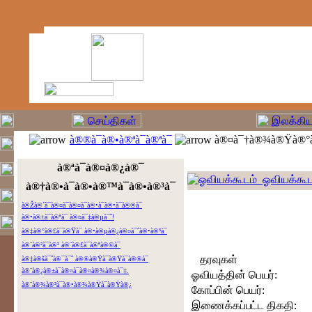
à®®à¯à®•à®ªà¯à®ªà¯
à®¤à¯†à®¾à®Ÿà®°à¯
à®ªà¯à®¤à®¿à®¯
ஓவியக்கூட
à®†à®•à¯à®•à®™à¯à®•à®³à¯
à®Žà®´à¯à®¤à¯à®¤à¯à®•à¯à®•à¯à®®à¯
à®•à®±à¯à®ªà¯ à®¤à¯‡à®µà¯ˆ!
à®‡à®°à®£à¯à®Ÿà¯ à®•à®µà®¿à®¤à¯ˆà®•à®³à¯
à®¨à®²à¯à®² à®¨à®£à¯à®ªà®©à¯
தரவுகள்
à®‡à®šà¯ˆà®¯à¯ˆ à®®à®Ÿà¯à®Ÿà¯à®®à¯
à®¨à®¿à®±à¯à®¤à¯à®¤à®¾à®¤à¯‡.
ஓவியத்தின் பெயர்:
à®¨à®¾à®³à¯à®•à®¾à®Ÿà¯à®Ÿà®¿
கோப்பின் பெயர்:
இணைக்கப்பட்ட திகதி: