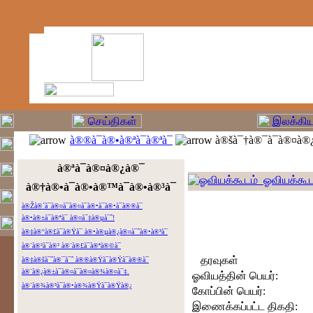
à®®à¯à®•à®ªà¯à®ªà¯
à®šà¯†à®¯à¯à®¤à®¿
à®ªà¯à®¤à®¿à®¯
ஓவியக்கூட
à®†à®•à¯à®•à®™à¯à®•à®³à¯
à®Žà®´à¯à®¤à¯à®¤à¯à®•à¯à®•à¯à®®à¯
à®•à®±à¯à®ªà¯ à®¤à¯‡à®µà¯ˆ!
à®‡à®°à®£à¯à®Ÿà¯ à®•à®µà®¿à®¤à¯ˆà®•à®³à¯
à®¨à®²à¯à®² à®¨à®£à¯à®ªà®©à¯
தரவுகள்
à®‡à®šà¯ˆà®¯à¯ˆ à®®à®Ÿà¯à®Ÿà¯à®®à¯
à®¨à®¿à®±à¯à®¤à¯à®¤à®¾à®¤à¯‡.
ஓவியத்தின் பெயர்:
à®¨à®¾à®³à¯à®•à®¾à®Ÿà¯à®Ÿà®¿
கோப்பின் பெயர்:
இணைக்கப்பட்ட திகதி: