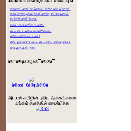
à®µà®¾à®šà®¿à®¤à¯à®¤à®µà¯ˆ
à®“à®°à¯ à®•à¯à®Ÿà®®à¯ à®ªà®¾à®²à¯à®®à¯
à®¤à¯à®³à®¿à®¤à¯à®¤à¯à®³à®¿à®¯à®¾à®¯à¯
à®¨à®žà¯à®šà¯à®®à¯
à®¤à¯†à®¾à®Ÿà®°à¯à®ªà¯
à®•à¯à®±à¯à®®à¯à®ªà®Ÿà®®à¯
à®ªà®¾à®°à¯à®•à¯à®•!
à®ªà¯‡à®¾à®°à¯à®•à¯à®•à¯à®ªà¯ à®ªà®¿à®©à¯
à®®à®©à®®à¯à®³à¯
à®“à®µà®¿à®¯à®®à¯
à®œà¯€à®µà®©à¯
அப்பால் தமிழின் புதிய ஆக்கங்களை
உங்கள் தளத்தில் காண்பிக்க