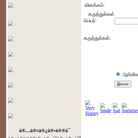
விளக்கம்:
கருத்துக்கள்
பெயர்:
கருத்துக்கள்:
ஆங்கில
à®…à®¤à®¿à®•à®®à¯