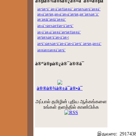
à®µà®¾à®šà®¿à®¤à¯à®¤à®µà¯ˆ
à®“à®°à¯ à®•à¯à®Ÿà®®à¯ à®ªà®¾à®²à¯à®®à¯
à®¤à¯à®³à®¿à®¤à¯à®¤à¯à®³à®¿à®¯à®¾à®¯à¯
à®¨à®žà¯à®šà¯à®®à¯
à®¤à¯†à®¾à®Ÿà®°à¯à®ªà¯
à®•à¯à®±à¯à®®à¯à®ªà®Ÿà®®à¯
à®ªà®¾à®°à¯à®•à¯à®•!
à®ªà¯‡à®¾à®°à¯à®•à¯à®•à¯à®ªà¯ à®ªà®¿à®©à¯
à®®à®©à®®à¯à®³à¯
à®“à®µà®¿à®¯à®®à¯
à®®à®¾à®±à¯à®•à¯
அப்பால் தமிழின் புதிய ஆக்கங்களை
உங்கள் தளத்தில் காண்பிக்க
இதுவரை: 291743