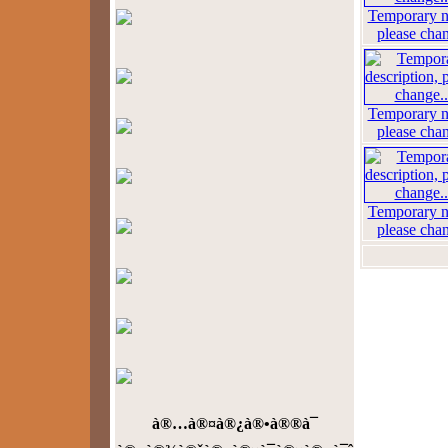
Temporary 
please cha
Temporary 
please cha
Temporary 
please cha
à®…à®¤à®¿à®•à®®à¯