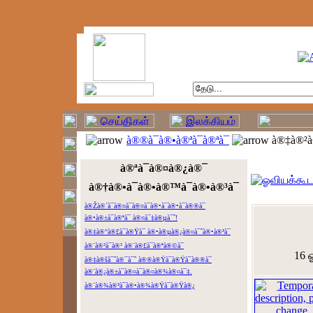
à®®à¯à®•à®ªà¯à®ªà¯
à®‡à®²à
à®ªà¯à®¤à®¿à®¯
à®†à®•à¯à®•à®™à¯à®•à®³à¯
à®Žà®´à¯à®¤à¯à®¤à¯à®•à¯à®•à¯à®®à¯
à®•à®±à¯à®ªà¯ à®¤à¯‡à®µà¯ˆ!
à®‡à®°à®£à¯à®Ÿà¯ à®•à®µà®¿à®¤à¯ˆà®•à®³à¯
à®¨à®²à¯à®² à®¨à®£à¯à®ªà®©à¯
16 ஓ
à®‡à®šà¯ˆà®¯à¯ˆ à®®à®Ÿà¯à®Ÿà¯à®®à¯
à®¨à®¿à®±à¯à®¤à¯à®¤à®¾à®¤à¯‡.
à®¨à®¾à®³à¯à®•à®¾à®Ÿà¯à®Ÿà®¿