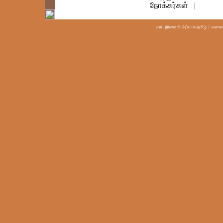
நோக்கர்கள் |
காப்புரிமை © அப்பால் தமிழ்
| வலையம